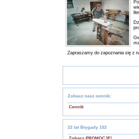
Po
wi
li
Dz
pr
Gw
ma
Zapraszamy do zapoznania się z n
Zobacz nasz cennik:
Cennik
22 lat Brygady 102
Zobacz PROMOCJE!