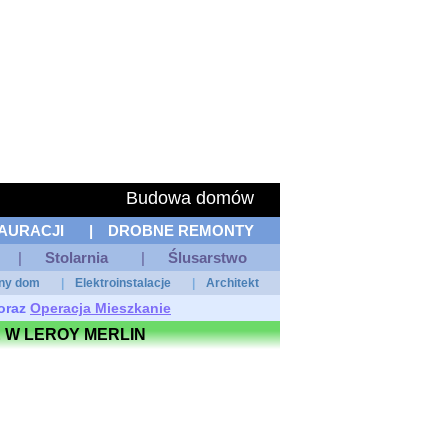
Budowa domów
AURACJI
|
DROBNE REMONTY
|
Stolarnia
|
Ślusarstwo
tny dom
|
Elektroinstalacje
|
Architekt
oraz
Operacja Mieszkanie
 W LEROY MERLIN