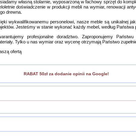
siadamy własną stolarnie, wyposarzoną w fachowy sprzęt do komp
eloletnie doświadczenie w produkcji mebli na wymiar, renowacji ant
tego drewna.
ięki wykwalifikowanemu personelowi, nasze meble są unikalnej jak
ojektów. Jesteśmy w stanie wykonać każdy mebel, według Państwa
arantujemy profesjonalne doradztwo. Zaproponujemy Państwu n
teriały. Tylko u nas wymiar oraz wycenę otrzymają Państwo zupełni
aszą ofertą
RABAT 50zł za dodanie opinii na Google!