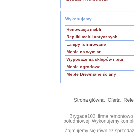
Wykonujemy
Renowacja mebli
Repliki mebli antycznych
Lampy fornirowane
Meble na wymiar
Wyposażenia sklepów i biur
Meble ogrodowe
Meble Drewniane ściany
Strona główna
Oferta
Refe
Brygada102, firma remontowo 
południowej. Wykonujemy komple
Zajmujemy się również sprzedażą