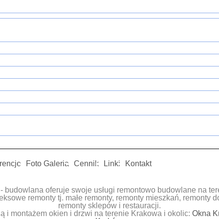
rencje
Foto Galeria
Cennik
Linki
Kontakt
- budowlana oferuje swoje usługi remontowo budowlane na tere
ksowe remonty tj. małe remonty, remonty mieszkań, remonty d
remonty sklepów i restauracji.
 i montażem okien i drzwi na terenie Krakowa i okolic:
Okna K