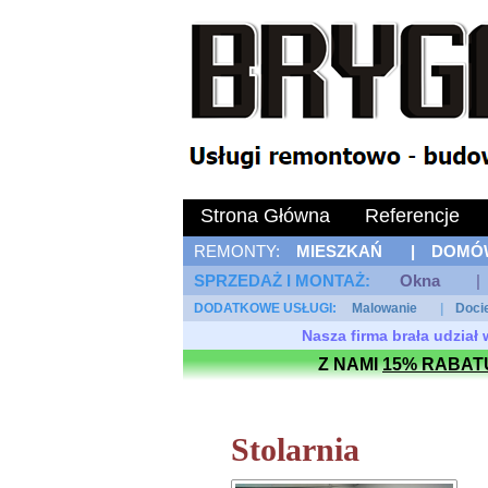
Strona Główna
Referencje
REMONTY:
MIESZKAŃ
|
DOMÓ
SPRZEDAŻ I MONTAŻ: 
Okna
|
DODATKOWE USŁUGI: 
Malowanie
|
Doci
Nasza firma brała udzia
Z NAMI
15% RABAT
Stolarnia