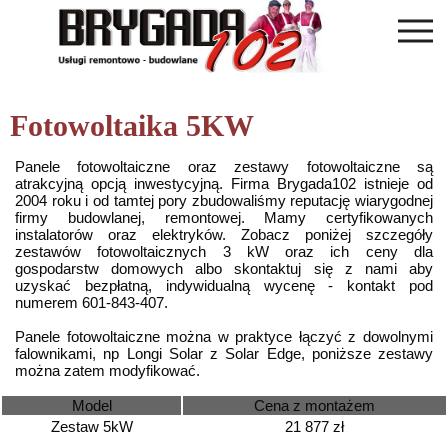
Fotowoltaika 5KW
Panele fotowoltaiczne oraz zestawy fotowoltaiczne są
atrakcyjną opcją inwestycyjną. Firma Brygada102 istnieje od
2004 roku i od tamtej pory zbudowaliśmy reputację wiarygodnej
firmy budowlanej, remontowej. Mamy certyfikowanych
instalatorów oraz elektryków. Zobacz poniżej szczegóły
zestawów fotowoltaicznych 3 kW oraz ich ceny dla
gospodarstw domowych albo skontaktuj się z nami aby
uzyskać bezpłatną, indywidualną wycenę - kontakt pod
numerem 601-843-407.
Panele fotowoltaiczne można w praktyce łączyć z dowolnymi
falownikami, np Longi Solar z Solar Edge, poniższe zestawy
można zatem modyfikować.
Model
Cena z montażem
Zestaw 5kW
21 877 zł