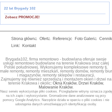
22 lat Brygady 102
Zobacz PROMOCJE!
Strona główna
Oferta
Referencje
Foto Galeria
Cennik
Linki
Kontakt
Brygada102, firma remontowo - budowlana oferuje swoje
usługi remontowo budowlane na terenie Krakowa oraz całej
Polski południowej. Wykonujemy kompleksowe remonty tj.
małe remonty, remonty mieszkań, remonty domów, remonty biur
i magazynów, remonty sklepów i restauracji.
Zajmujemy się również sprzedażą i montażem okien i drzwi na
terenie Krakowa i okolic:
Okna Kraków
,
Drzwi Kraków
,
Malowanie Kraków
.
Nasz serwis wykorzystuje pliki cookies. Przeglądanie witryny oznacza zgodę
na ich zapis i wykorzystanie. Gromadzone dane analizowane są przy
pomocy Google Analytics. Narzędzie działa w oparciu o pliki cookies i nie
udostępnia danych umożliwiających identyfikację osoby.