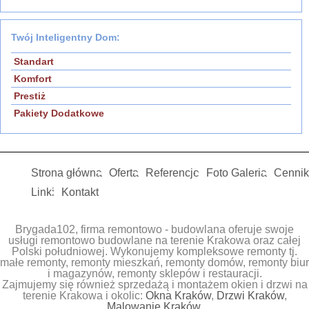
Twój Inteligentny Dom:
Standart
Komfort
Prestiż
Pakiety Dodatkowe
Strona główna
Oferta
Referencje
Foto Galeria
Cennik
Linki
Kontakt
Brygada102, firma remontowo - budowlana oferuje swoje
usługi remontowo budowlane na terenie Krakowa oraz całej
Polski południowej. Wykonujemy kompleksowe remonty tj.
małe remonty, remonty mieszkań, remonty domów, remonty biur
i magazynów, remonty sklepów i restauracji.
Zajmujemy się również sprzedażą i montażem okien i drzwi na
terenie Krakowa i okolic:
Okna Kraków
,
Drzwi Kraków
,
Malowanie Kraków
.