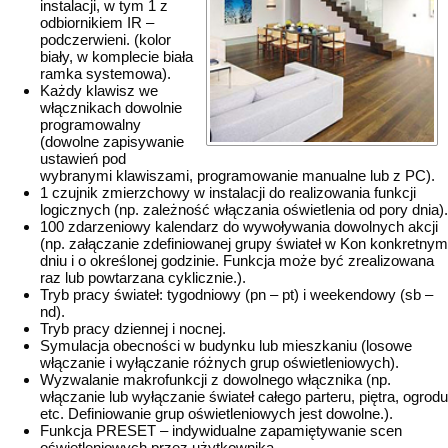
instalacji, w tym 1 z
odbiornikiem IR –
podczerwieni. (kolor
biały, w komplecie biała
ramka systemowa).
Każdy klawisz we
włącznikach dowolnie
programowalny
(dowolne zapisywanie
ustawień pod
wybranymi klawiszami, programowanie manualne lub z PC).
1 czujnik zmierzchowy w instalacji do realizowania funkcji
logicznych (np. zależność włączania oświetlenia od pory dnia).
100 zdarzeniowy kalendarz do wywoływania dowolnych akcji
(np. załączanie zdefiniowanej grupy świateł w Kon konkretnym
dniu i o określonej godzinie. Funkcja może być zrealizowana
raz lub powtarzana cyklicznie.).
Tryb pracy świateł: tygodniowy (pn – pt) i weekendowy (sb –
nd).
Tryb pracy dziennej i nocnej.
Symulacja obecności w budynku lub mieszkaniu (losowe
włączanie i wyłączanie różnych grup oświetleniowych).
Wyzwalanie makrofunkcji z dowolnego włącznika (np.
włączanie lub wyłączanie świateł całego parteru, piętra, ogrodu
etc. Definiowanie grup oświetleniowych jest dowolne.).
Funkcja PRESET – indywidualne zapamiętywanie scen
oświetleniowych przez użytkownika.