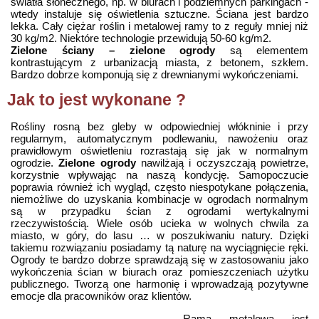
światła słonecznego
, np. w biurach i podziemnych parkingach -
wtedy instaluje się oświetlenia sztuczne. Ściana jest bardzo
lekka. Cały ciężar roślin i metalowej ramy to z reguły mniej niż
30 kg/m2. Niektóre technologie przewidują 50-60 kg/m2.
Zielone ściany – zielone ogrody
są elementem
kontrastującym z urbanizacją miasta, z betonem, szkłem.
Bardzo dobrze komponują się z drewnianymi wykończeniami.
Jak to jest wykonane ?
Rośliny rosną bez gleby w odpowiedniej włókninie i przy
regularnym, automatycznym podlewaniu, nawożeniu oraz
prawidłowym oświetleniu rozrastają się jak w normalnym
ogrodzie.
Zielone ogrody
nawilżają i oczyszczają powietrze,
korzystnie wpływając na naszą kondycję.
Samopoczucie
poprawia również ich wygląd, często niespotykane połączenia,
niemożliwe do uzyskania kombinacje w ogrodach normalnym
są w przypadku ścian z ogrodami wertykalnymi
rzeczywistością. Wiele osób ucieka w wolnych chwila za
miasto, w góry, do lasu … w poszukiwaniu natury.
Dzięki
takiemu rozwiązaniu posiadamy tą naturę na wyciągnięcie ręki.
Ogrody te bardzo dobrze sprawdzają się w zastosowaniu jako
wykończenia ścian w biurach oraz pomieszczeniach użytku
publicznego. Tworzą one harmonię i wprowadzają pozytywne
emocje dla pracowników oraz klientów.
„Rama metalowa jest