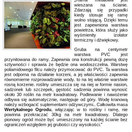
wieszana na ścianie.
Zdarzają się przypadki
kiedy stosuje się ramę
wolno stojącą. Dzięki temu
jest zapewniona warstwa
powietrza, która służy jako
wyśmienity izolator
termiczny i dźwiękowy.
Gruba na centymetr
warstwa PVC jest
przynitowana do ramy. Zapewnia ona konstrukcji pewną dozę
sztywności i sprawia że będzie ona wodoszczelna. Warstwę
poliamidowego filcu należy przymocować do PVC. Ta warstwa
jest odporna na działanie korzeni, a jej właściwości zapewnia
równomierne rozprowadzanie wody. to na tej właśnie warstwie
rosną korzenie. rośliny umieszcza się na niej w formie nasion,
sadzonek lub szczepek, gęstość sadzenia powinna wynosić
około 30 roślin na metr kwadratowy. Podlewanie i nawożenie
odbywa się automatycznie, następuje od góry. Wodę kranową
należy wzbogacić suplementami odżywczymi.. Całkowita masa
Wertykalnego Ogrodu
, włączając w to rośliny i ramę, nie
powinna przekraczać 30kg na metr kwadratowy. Dlatego
pionowy ogród może być umieszczony na każdej ścianie bez
ograniczeń względem jej grubości czy wysokości.”